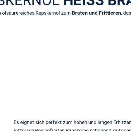
SKERNÖL
HEISS BRA
in ölsäurereiches Rapskernöl zum
Braten und Frittieren
, da
Es eignet sich perfekt zum hohen und langen Erhitzen
Bitterschalen befreiten Rapskerne schonend kaltge