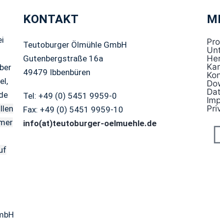
KONTAKT
M
ei
Pr
Teutoburger Ölmühle GmbH
Un
Gutenbergstraße 16a
Her
Kar
ber
49479 Ibbenbüren
Kon
el,
Do
Da
nde
Tel: +49 (0) 5451 9959-0
Im
Pri
llen
Fax: +49 (0) 5451 9959-10
mmer
info(at)teutoburger-oelmuehle.de
uf
GmbH