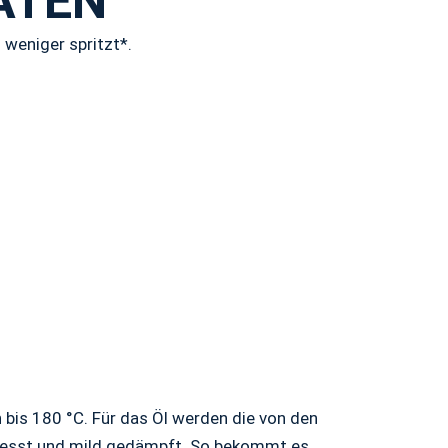
TEN
s weniger spritzt*.
 bis 180 °C. Für das Öl werden die von den
presst und mild gedämpft. So bekommt es