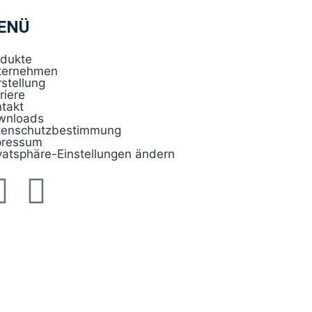
ENÜ
odukte
ternehmen
stellung
riere
takt
wnloads
tenschutzbestimmung
pressum
vatsphäre-Einstellungen ändern