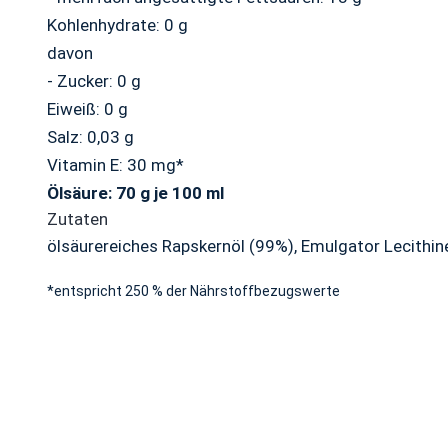
Kohlenhydrate: 0 g
davon
- Zucker: 0 g
Eiweiß: 0 g
Salz: 0,03 g
Vitamin E: 30 mg*
Ölsäure: 70 g je 100 ml
Zutaten
ölsäurereiches Rapskernöl (99%), Emulgator Lecithin
*entspricht 250 % der Nährstoffbezugswerte