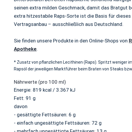
seinen extra milden Geschmack, damit das Bratgut 
extra hitzestabile Raps-Sorte ist die Basis für diese
Vertragsanbau – ausschließlich aus Deutschland.
Sie finden unsere Produkte in den Online-Shops von
Apotheke
.
* Zusatz von pflanzlichen Lecithinen (Raps). Spritzt weniger i
Rapsöl der jeweiligen Marktführer beim Braten von Steaks bzw.
Nährwerte (pro 100 ml)
Energie: 819 kcal / 3.367 kJ
Fett: 91 g
davon
- gesättigte Fettsäuren: 6 g
- einfach ungesättigte Fettsäuren: 72 g
- mehrfach ungesättigte Fettsäuren: 13 g