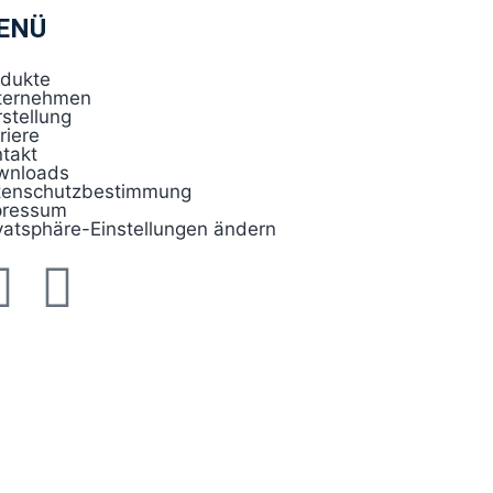
ENÜ
odukte
ternehmen
stellung
riere
takt
wnloads
tenschutzbestimmung
pressum
vatsphäre-Einstellungen ändern