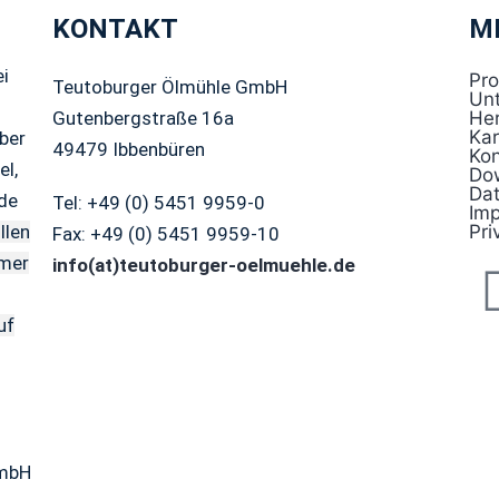
KONTAKT
M
ei
Pr
Teutoburger Ölmühle GmbH
Un
Gutenbergstraße 16a
Her
Kar
ber
49479 Ibbenbüren
Kon
el,
Do
Da
nde
Tel: +49 (0) 5451 9959-0
Im
Pri
llen
Fax: +49 (0) 5451 9959-10
mmer
info(at)teutoburger-oelmuehle.de
uf
GmbH