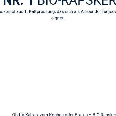
 NR. 1
BIO-RAPSKE
apskernöl aus 1. Kaltpressung, das sich als Allrounder für j
eignet.
Ob für Kaltes, zum Kochen oder Braten – BIO Rapskern